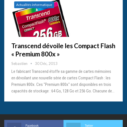
Actualités informatique
Transcend dévoile les Compact Flash
« Premium 800x »
Sebastien
30 Déc, 2013
Le fabricant Transcend étoffe sa gamme de cartes mémoires
en dévoilant une nouvelle série de cartes Compact Flash : les
Premium 800x. Ces "Premium 800x" sont disponibles en trois
capacités de stockage : 64 Go, 128 Go et 256 Go. Chacune de…
Facebook
Twitter