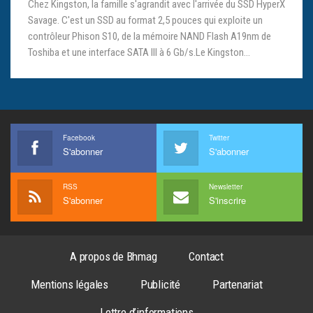
Chez Kingston, la famille s'agrandit avec l'arrivée du SSD HyperX
Savage. C'est un SSD au format 2,5 pouces qui exploite un
contrôleur Phison S10, de la mémoire NAND Flash A19nm de
Toshiba et une interface SATA III à 6 Gb/s.Le Kingston…
Facebook
Twitter
S'abonner
S'abonner
RSS
Newsletter
S'abonner
S'inscrire
A propos de Bhmag
Contact
Mentions légales
Publicité
Partenariat
Lettre d’informations