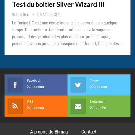
Test du boitier Silver Wizard III
Sebastien
26 Mai, 2004
Le Tuning PC est une discipline en plein essor depuis quelque
temps. De nombreux fabricants ont ainsi suivi la vague en
proposant des produits des plus originaux pour l’époque,
puisque devenus presque classiques maintenant, tels que des…
Facebook
Twitter
S'abonner
S'abonner
RSS
Newsletter
S'abonner
S'inscrire
A propos de Bhmag
Contact