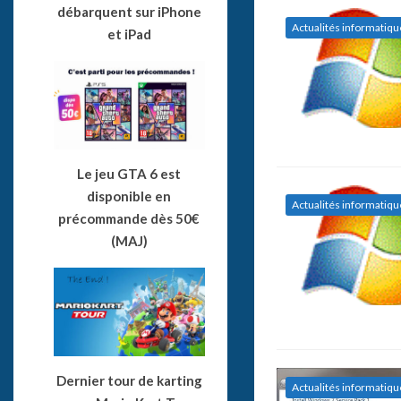
débarquent sur iPhone
Actualités informatiqu
et iPad
Le jeu GTA 6 est
disponible en
Actualités informatiqu
précommande dès 50€
(MAJ)
Dernier tour de karting
Actualités informatiqu