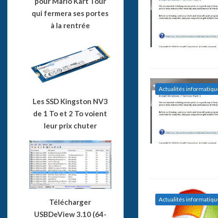
pour Mario Kart Tour
qui fermera ses portes
à la rentrée
Actualités informatiqu
Les SSD Kingston NV3
de 1 To et 2 To voient
leur prix chuter
Actualités informatiqu
Télécharger
USBDeView 3.10 (64-