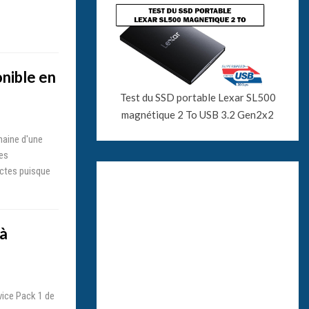
nible en
Test du SSD portable Lexar SL500
magnétique 2 To USB 3.2 Gen2x2
haine d'une
es
actes puisque
jà
vice Pack 1 de