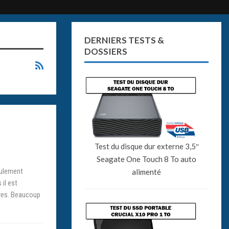
DERNIERS TESTS &
DOSSIERS
Test du disque dur externe 3,5″
Seagate One Touch 8 To auto
eulement
alimenté
il est
res. Beaucoup