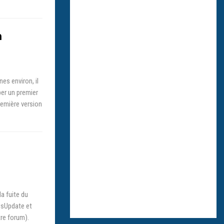
n
es environ, il
per un premier
remière version
a fuite du
wsUpdate et
tre forum).