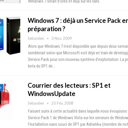
Windows 7 serait d'ores et déjà sur les rails.
Windows 7 : déjà un Service Pack e
e
préparation ?
Sebastien
3 Nov, 2009
Alors que Windows 7 n'est disponible que depuis deux semain
semblerait selon que Microsoft soit déjà en train de dévelop
Service Pack pour son nouveau système d'exploitation. La p
beta du SP1 de…
Courrier des lecteurs : SP1 et
e
WindowsUpdate
Sebastien
25 Fév, 2008
Faisant suite à cette actualité dans laquelle nous évoquions l
Service Pack 1 de Windows Vista sur les serveurs de Windo
l'installation sans souci de SP1 par Adriatika (membre de no