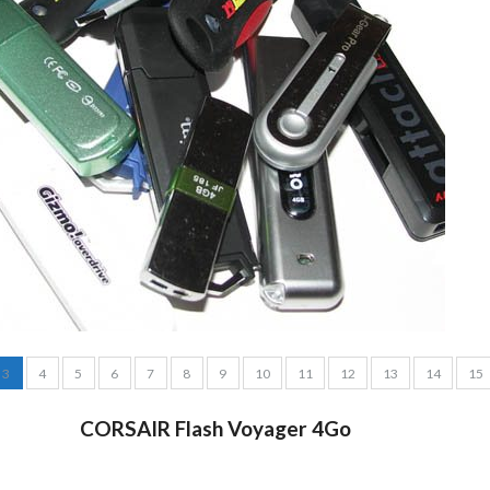
3
4
5
6
7
8
9
10
11
12
13
14
15
CORSAIR Flash Voyager 4Go