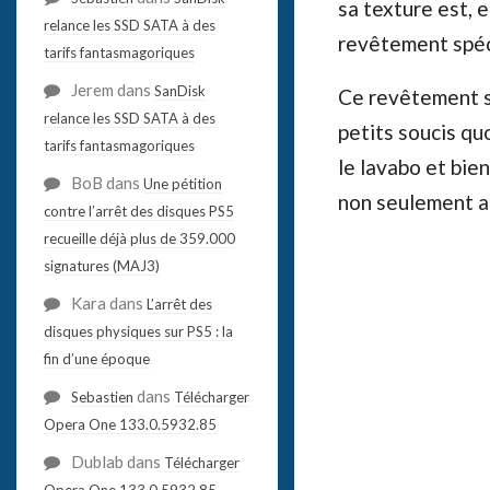
sa texture est, e
relance les SSD SATA à des
revêtement spéc
tarifs fantasmagoriques
Jerem
dans
SanDisk
Ce revêtement sp
relance les SSD SATA à des
petits soucis qu
tarifs fantasmagoriques
le lavabo et bie
BoB
dans
Une pétition
non seulement a
contre l’arrêt des disques PS5
recueille déjà plus de 359.000
signatures (MAJ3)
Kara
dans
L’arrêt des
disques physiques sur PS5 : la
fin d’une époque
dans
Sebastien
Télécharger
Opera One 133.0.5932.85
Dublab
dans
Télécharger
Opera One 133.0.5932.85