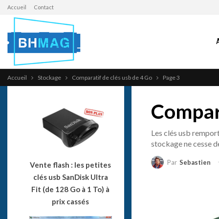
Accueil
Contact
Accueil
Stockage
Comparatif de clés usb de 4 Go
Page 3
Compara
Les clés usb remport
stockage ne cesse de
Par
Sebastien
Vente flash : les petites
clés usb SanDisk Ultra
Fit (de 128 Go à 1 To) à
prix cassés