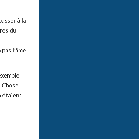
passer à la
ires du
 pas l’âme
 exemple
b. Chose
n étaient