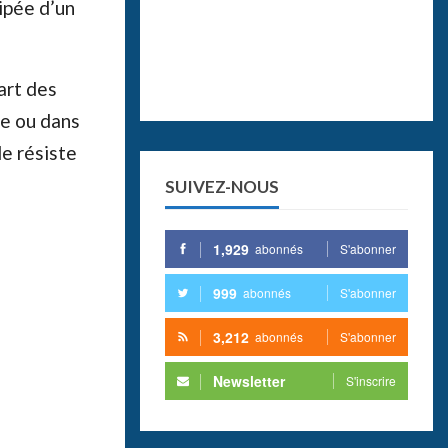
uipée d’un
art des
re ou dans
le résiste
SUIVEZ-NOUS
1,929
abonnés
S'abonner
999
abonnés
S'abonner
3,212
abonnés
S'abonner
Newsletter
S'inscrire