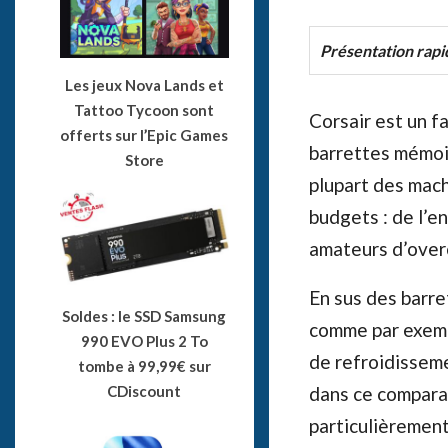
Présentation rapi
Les jeux Nova Lands et
Tattoo Tycoon sont
Corsair est un f
offerts sur l’Epic Games
barrettes mémoir
Store
plupart des mach
budgets : de l’e
amateurs d’over
En sus des barr
Soldes : le SSD Samsung
comme par exemp
990 EVO Plus 2 To
de refroidisseme
tombe à 99,99€ sur
dans ce comparat
CDiscount
particulièrement