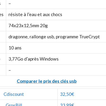
s
–
es
résiste à l’eau et aux chocs
74x23x12,5mm 20g
dragonne, rallonge usb, programme TrueCrypt
10 ans
e
3,77Go d’après Windows
–
Comparer le prix des clés usb
Cdiscount
32,50€
GrosBill
33,99€