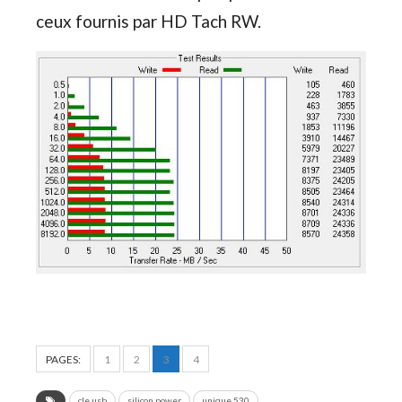
ceux fournis par HD Tach RW.
PAGES:
1
2
3
4
cle usb
silicon power
unique 530