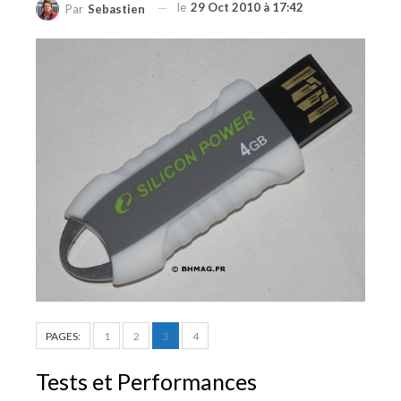
le
29 Oct 2010 à 17:42
Par
Sebastien
PAGES:
1
2
3
4
Tests et Performances