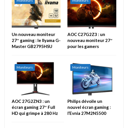
Moniteurs
Moniteurs
Un nouveau moniteur
AOC C27G2Z3 : un
27″ gaming : le IIyama G-
nouveau moniteur 27″
Master GB2795HSU
pour les gamers
Moniteurs
Moniteurs
AOC 27G2ZN3 : un
Philips dévoile un
écran gaming 27″ Full
nouvel écran gaming :
HD qui grimpe à 280 Hz
l’Evnia 27M2N5500