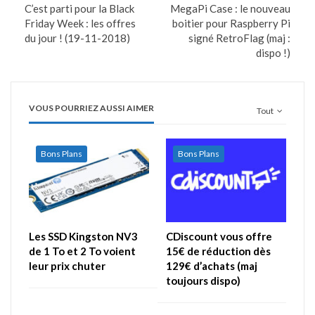
C’est parti pour la Black
MegaPi Case : le nouveau
Friday Week : les offres
boitier pour Raspberry Pi
du jour ! (19-11-2018)
signé RetroFlag (maj :
dispo !)
VOUS POURRIEZ AUSSI AIMER
Tout
Bons Plans
Bons Plans
Les SSD Kingston NV3
CDiscount vous offre
de 1 To et 2 To voient
15€ de réduction dès
leur prix chuter
129€ d’achats (maj
toujours dispo)