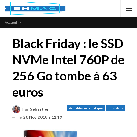
Accueil
Black Friday : le SSD
NVMe Intel 760P de
256 Go tombe à 63
euros
Actualités informatique
Bons Plans
Par
Sebastien
le
20 Nov 2018 à 11:19