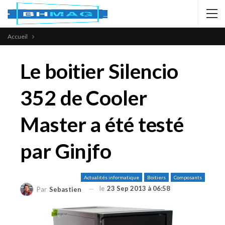
Accueil
Le boitier Silencio
352 de Cooler
Master a été testé
par Ginjfo
Actualités informatique
Boitiers
Composants
le
23 Sep 2013 à 06:58
Par
Sebastien