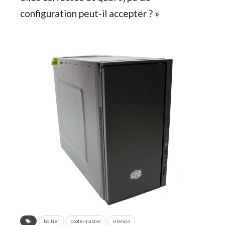
configuration peut-il accepter ? »
boitier
coolermaster
silencio