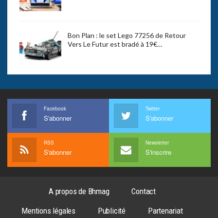
Bon Plan : le set Lego 77256 de Retour
Vers Le Futur est bradé à 19€…
Facebook
Twitter
S'abonner
S'abonner
RSS
Newsletter
S'abonner
S'inscrire
A propos de Bhmag
Contact
Mentions légales
Publicité
Partenariat