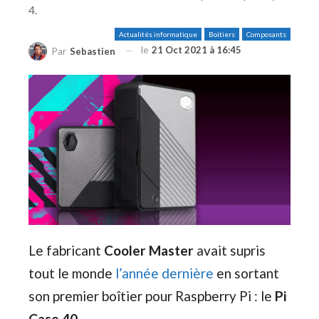
4.
Actualités informatique
Boitiers
Composants
le
21 Oct 2021 à 16:45
Par
Sebastien
Le fabricant
Cooler Master
avait supris
tout le monde
l’année dernière
en sortant
son premier boîtier pour Raspberry Pi : le
Pi
Case 40
.