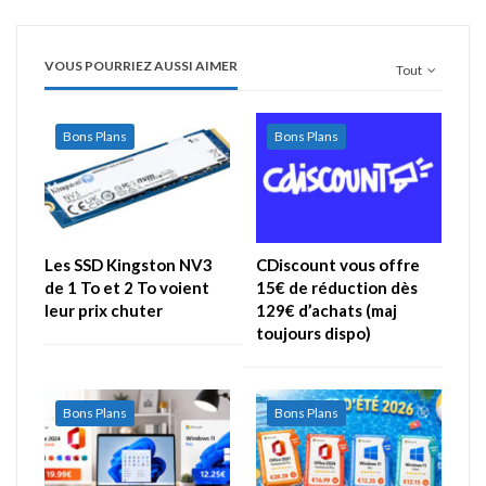
VOUS POURRIEZ AUSSI AIMER
Tout
Bons Plans
Bons Plans
Les SSD Kingston NV3
CDiscount vous offre
de 1 To et 2 To voient
15€ de réduction dès
leur prix chuter
129€ d’achats (maj
toujours dispo)
Bons Plans
Bons Plans