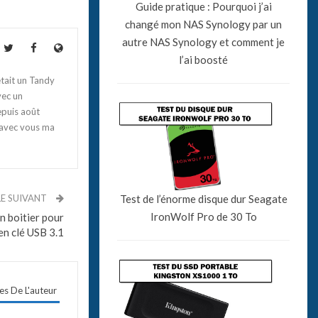
Guide pratique : Pourquoi j’ai
changé mon NAS Synology par un
autre NAS Synology et comment je
l’ai boosté
tait un Tandy
vec un
epuis août
 avec vous ma
LE SUIVANT
Test de l’énorme disque dur Seagate
IronWolf Pro de 30 To
n boitier pour
en clé USB 3.1
les De L'auteur