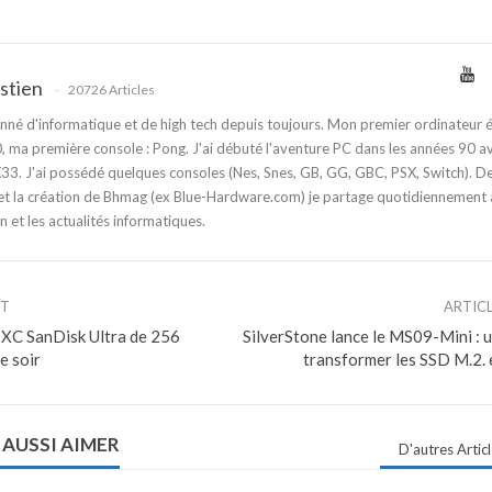
stien
20726 Articles
nné d'informatique et de high tech depuis toujours. Mon premier ordinateur é
 ma première console : Pong. J'ai débuté l'aventure PC dans les années 90 a
3. J'ai possédé quelques consoles (Nes, Snes, GB, GG, GBC, PSX, Switch). D
t la création de Bhmag (ex Blue-Hardware.com) je partage quotidiennement
n et les actualités informatiques.
NT
ARTIC
DXC SanDisk Ultra de 256
SilverStone lance le MS09-Mini : u
e soir
transformer les SSD M.2. 
 AUSSI AIMER
D'autres Artic