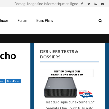
stuces
Forum
Bons Plans
DERNIERS TESTS &
Echo
DOSSIERS
que
Bons Plans
Test du disque dur externe 3,5″
Seagate One Touch 8 To auto