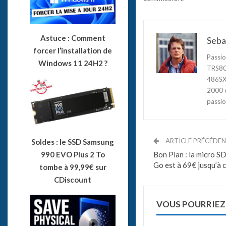
Astuce : Comment
Seba
forcer l’installation de
Passio
Windows 11 24H2 ?
TRS80,
486SX3
2000 e
passio
ARTICLE PRÉCÉDE
Soldes : le SSD Samsung
Bon Plan : la micro S
990 EVO Plus 2 To
Go est à 69€ jusqu’à c
tombe à 99,99€ sur
CDiscount
VOUS POURRIEZ