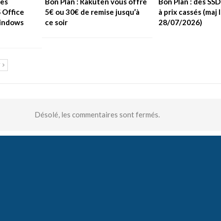
les
Bon Plan : Rakuten vous offre
Bon Plan : des SS
S Office
5€ ou 30€ de remise jusqu’à
à prix cassés (maj 
Windows
ce soir
28/07/2026)
T
Désolé, les commentaires sont fermés.