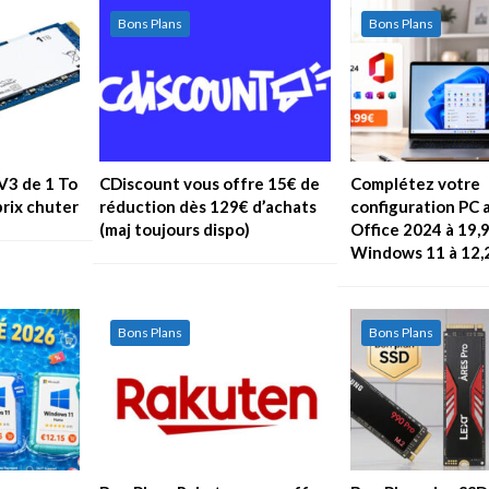
Bons Plans
Bons Plans
V3 de 1 To
CDiscount vous offre 15€ de
Complétez votre
prix chuter
réduction dès 129€ d’achats
configuration PC 
(maj toujours dispo)
Office 2024 à 19,
Windows 11 à 12,
Bons Plans
Bons Plans