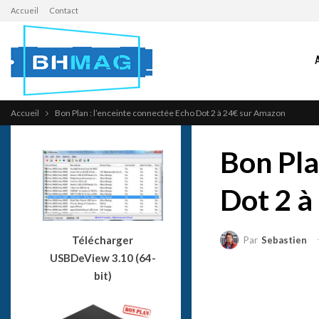
Accueil
Contact
Accueil
Bon Plan : l’enceinte connectée Echo Dot 2 à 24€ sur Amazon
Bon Pla
Dot 2 à
Télécharger
Par
Sebastien
USBDeView 3.10 (64-
bit)