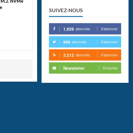
D M.2. NVMe
le
SUIVEZ-NOUS
1,929
abonnés
S'abonner
999
abonnés
S'abonner
3,212
abonnés
S'abonner
Newsletter
S'inscrire