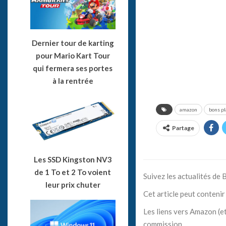
Dernier tour de karting
pour Mario Kart Tour
qui fermera ses portes
à la rentrée
amazon
bons p
Partage
Les SSD Kingston NV3
de 1 To et 2 To voient
Suivez les actualités de
leur prix chuter
Cet article peut contenir 
Les liens vers Amazon (et
commission.