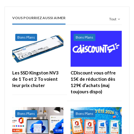
VOUS POURRIEZ AUSSI AIMER
Tout
Bons Plans
Bons Plans
Les SSD Kingston NV3
CDiscount vous offre
de 1 To et 2 To voient
15€ de réduction dès
leur prix chuter
129€ d’achats (maj
toujours dispo)
Bons Plans
Bons Plans