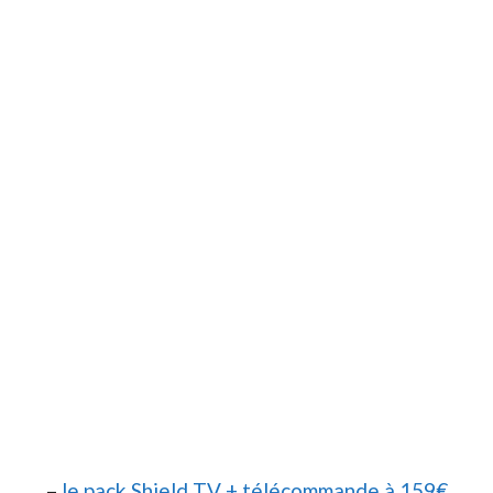
–
le pack Shield TV + télécommande à 159€