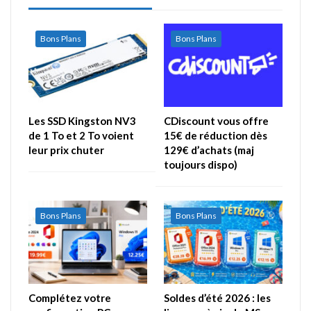
Bons Plans
Bons Plans
Les SSD Kingston NV3
CDiscount vous offre
de 1 To et 2 To voient
15€ de réduction dès
leur prix chuter
129€ d’achats (maj
toujours dispo)
Bons Plans
Bons Plans
Complétez votre
Soldes d’été 2026 : les