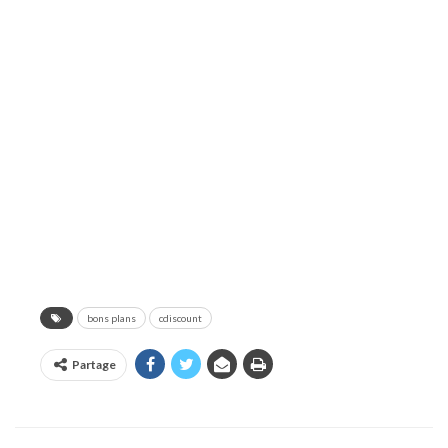
bons plans
cdiscount
Partage