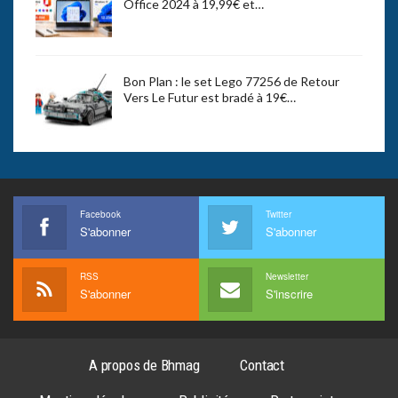
Office 2024 à 19,99€ et…
Bon Plan : le set Lego 77256 de Retour
Vers Le Futur est bradé à 19€…
Facebook
Twitter
S'abonner
S'abonner
RSS
Newsletter
S'abonner
S'inscrire
A propos de Bhmag
Contact