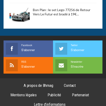
Bon Plan : le set Lego 77256 de Retour
Vers Le Futur est bradé à 19€…
Facebook
Twitter
S'abonner
S'abonner
RSS
Newsletter
S'abonner
S'inscrire
A propos de Bhmag
Contact
Mentions légales
Publicité
Partenariat
Lettre d’informations