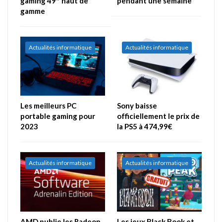
gaming 49″ haut de
pendant une semaine
gamme
Actualités informatique
Actualités informatique
Les meilleurs PC
Sony baisse
portable gaming pour
officiellement le prix de
2023
la PS5 à 474,99€
Actualités informatique
Actualités informatique
AMD publie les Radeon
Les jeux Black Book et