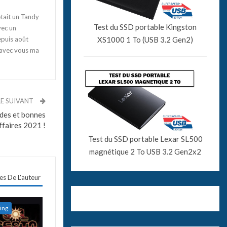
tait un Tandy
Test du SSD portable Kingston
vec un
XS1000 1 To (USB 3.2 Gen2)
epuis août
 avec vous ma
LE SUIVANT
ldes et bonnes
ffaires 2021 !
Test du SSD portable Lexar SL500
magnétique 2 To USB 3.2 Gen2x2
les De L'auteur
ing