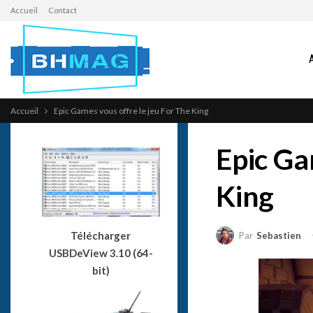
Accueil
Contact
Accueil
Epic Games vous offre le jeu For The King
Epic Ga
King
Télécharger
Par
Sebastien
USBDeView 3.10 (64-
bit)