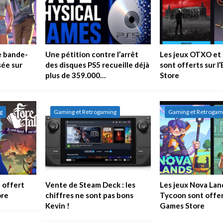
e bande-
Une pétition contre l’arrêt
Les jeux OTXO et 
sée sur
des disques PS5 recueille déjà
sont offerts sur l
plus de 359.000…
Store
g
Gaming et Retrogaming
Gaming et Retrogam
t offert
Vente de Steam Deck : les
Les jeux Nova Lan
ore
chiffres ne sont pas bons
Tycoon sont offert
Kevin !
Games Store