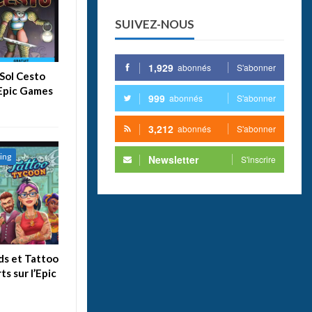
SUIVEZ-NOUS
1,929
abonnés
S'abonner
Sol Cesto
’Epic Games
999
abonnés
S'abonner
3,212
abonnés
S'abonner
ing
Newsletter
S'inscrire
ds et Tattoo
s sur l’Epic