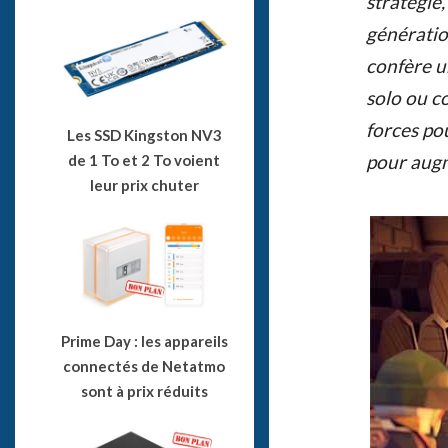
stratégie
génératio
confère u
solo ou co
forces po
Les SSD Kingston NV3
pour augm
de 1 To et 2 To voient
leur prix chuter
Prime Day : les appareils
connectés de Netatmo
sont à prix réduits