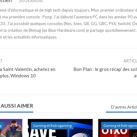
stien
20726 Articles
nné d'informatique et de high tech depuis toujours. Mon premier ordinateur é
 ma première console : Pong. J'ai débuté l'aventure PC dans les années 90 a
3. J'ai possédé quelques consoles (Nes, Snes, GB, GG, GBC, PSX, Switch). D
t la création de Bhmag (ex Blue-Hardware.com) je partage quotidiennement
n et les actualités informatiques.
NT
ARTIC
a Saint-Valentin, achetez en
Bon Plan : le gros récap’ des so
 plus, Windows 10
a
 AUSSI AIMER
D'autres Artic
g
Gaming et Retrogaming
Gaming et Retrogam