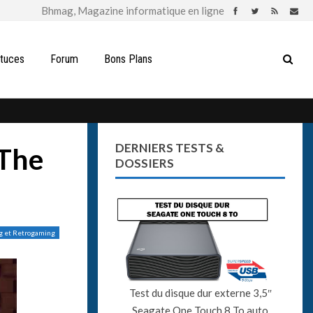
stuces
Forum
Bons Plans
DERNIERS TESTS &
 The
DOSSIERS
g et Retrogaming
Test du disque dur externe 3,5″
Seagate One Touch 8 To auto