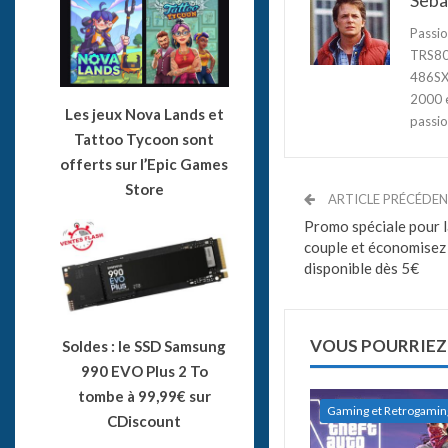
Seba
Passio
TRS80,
486SX3
2000 e
Les jeux Nova Lands et
passio
Tattoo Tycoon sont
offerts sur l’Epic Games
Store
ARTICLE PRÉCÉDE
Promo spéciale pour l
couple et économisez
disponible dès 5€
VOUS POURRIEZ
Soldes : le SSD Samsung
990 EVO Plus 2 To
tombe à 99,99€ sur
Gaming et Retrogamin
CDiscount