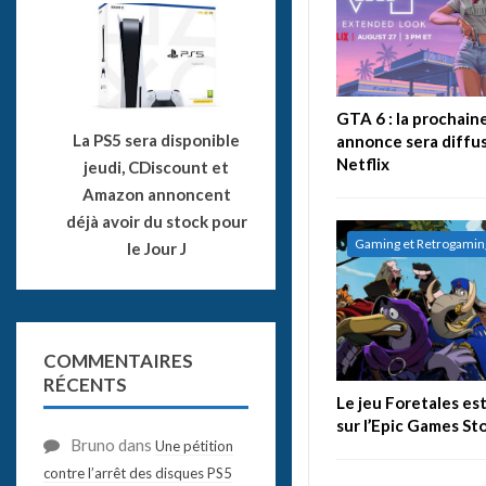
GTA 6 : la prochain
La PS5 sera disponible
annonce sera diffu
Netflix
jeudi, CDiscount et
Amazon annoncent
déjà avoir du stock pour
Gaming et Retrogamin
le Jour J
COMMENTAIRES
RÉCENTS
Le jeu Foretales es
sur l’Epic Games St
Bruno
dans
Une pétition
contre l’arrêt des disques PS5