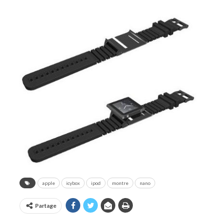
apple
icybox
ipod
montre
nano
Partage