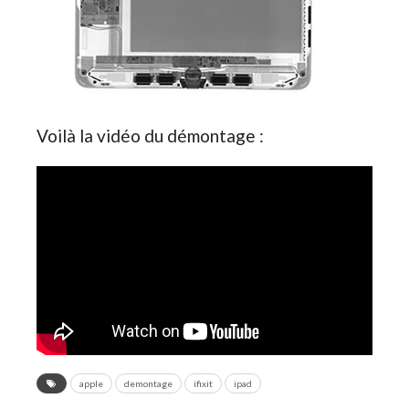
Voilà la vidéo du démontage :
apple
demontage
ifixit
ipad