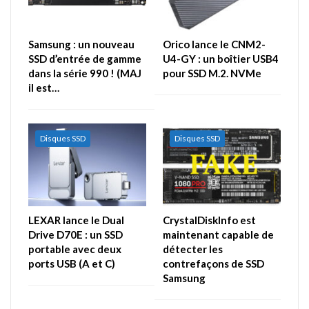
Samsung : un nouveau
Orico lance le CNM2-
SSD d’entrée de gamme
U4-GY : un boîtier USB4
dans la série 990 ! (MAJ
pour SSD M.2. NVMe
il est…
Disques SSD
Disques SSD
LEXAR lance le Dual
CrystalDiskInfo est
Drive D70E : un SSD
maintenant capable de
portable avec deux
détecter les
ports USB (A et C)
contrefaçons de SSD
Samsung