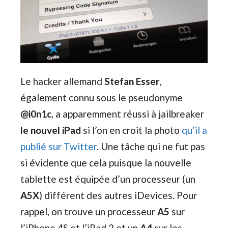
Le hacker allemand
Stefan Esser
,
également connu sous le pseudonyme
@i0n1c
, a apparemment réussi à jailbreaker
le nouvel iPad
si l’on en croit la photo
qu’il a
publié sur Twitter
. Une tâche qui ne fut pas
si évidente que cela puisque la nouvelle
tablette est équipée d’un processeur (un
A5X
) différent des autres iDevices. Pour
rappel, on trouve un processeur
A5
sur
l’iPhone 4S et l’iPad 2 et un
A4
sur les