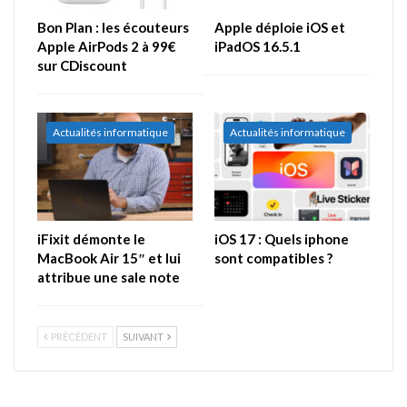
Bon Plan : les écouteurs
Apple déploie iOS et
Apple AirPods 2 à 99€
iPadOS 16.5.1
sur CDiscount
Actualités informatique
Actualités informatique
iFixit démonte le
iOS 17 : Quels iphone
MacBook Air 15″ et lui
sont compatibles ?
attribue une sale note
PRÉCÉDENT
SUIVANT