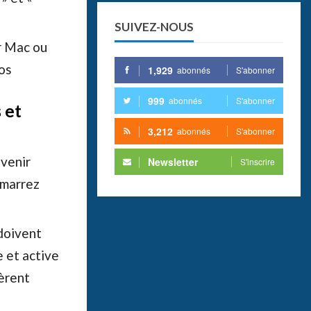
SUIVEZ-NOUS
r Mac ou
os
1,929
abonnés
S'abonner
999
abonnés
S'abonner
 et
3,212
abonnés
S'abonner
evenir
Newsletter
S'inscrire
émarrez
 doivent
e et active
fèrent