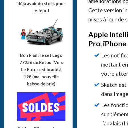
améliorations po
déjà avoir du stock pour
Cette version in
le Jour J
mises à jour de 
Apple Intell
Pro, iPhone
Les notific
Bon Plan : le set Lego
77256 de Retour Vers
mettant en
Le Futur est bradé à
votre atte
19€ (maj nouvelle
baisse de prix)
Sketch est
dans Image
Les fonctio
supplément
l’anglais (