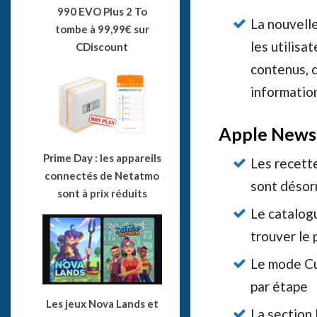
990 EVO Plus 2 To
La nouvell
tombe à 99,99€ sur
les utilisa
CDiscount
contenus, 
information
Apple News
Prime Day : les appareils
Les recett
connectés de Netatmo
sont désor
sont à prix réduits
Le catalog
trouver le 
Le mode Cu
par étape
Les jeux Nova Lands et
La section