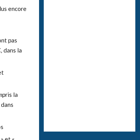
plus encore
ont pas
, dans la
et
pris la
r dans
os
» et «