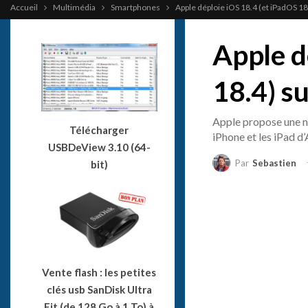
Accueil
Multimédia
Smartphones
Apple déploie iOS 18.4 (et iPadOS 1
Apple d
18.4) s
Apple propose une no
Télécharger
iPhone et les iPad d
USBDeView 3.10 (64-
Par
Sebastien
bit)
Vente flash : les petites
clés usb SanDisk Ultra
Fit (de 128 Go à 1 To) à