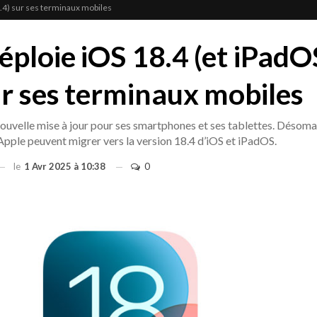
8.4) sur ses terminaux mobiles
éploie iOS 18.4 (et iPadO
ur ses terminaux mobiles
uvelle mise à jour pour ses smartphones et ses tablettes. Désomai
’Apple peuvent migrer vers la version 18.4 d’iOS et iPadOS.
le
1 Avr 2025 à 10:38
0