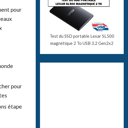
ment pour
uveaux
x
Test du SSD portable Lexar SL500
magnétique 2 To USB 3.2 Gen2x2
 monde
cher pour
ttes
ons étape