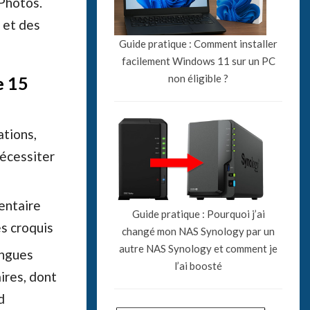
 Photos.
 et des
Guide pratique : Comment installer
facilement Windows 11 sur un PC
non éligible ?
e 15
ations,
nécessiter
entaire
Guide pratique : Pourquoi j’ai
s croquis
changé mon NAS Synology par un
autre NAS Synology et comment je
angues
l’ai boosté
ires, dont
d