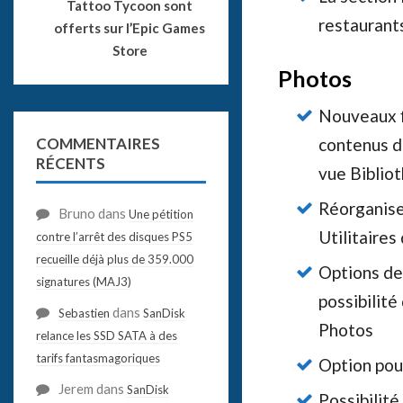
Tattoo Tycoon sont
restaurants
offerts sur l’Epic Games
Store
Photos
Nouveaux fi
COMMENTAIRES
contenus d
RÉCENTS
vue Biblio
Réorganise
Bruno
dans
Une pétition
Utilitaires
contre l’arrêt des disques PS5
recueille déjà plus de 359.000
Options de 
signatures (MAJ3)
possibilité
dans
Sebastien
SanDisk
Photos
relance les SSD SATA à des
tarifs fantasmagoriques
Option pour
Jerem
dans
SanDisk
Possibilité