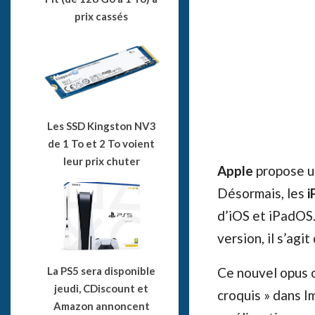
prix cassés
Les SSD Kingston NV3
de 1 To et 2 To voient
leur prix chuter
Apple
propose un
Désormais, les
i
d’iOS et iPadOS
version, il s’agi
La PS5 sera disponible
Ce nouvel opus o
jeudi, CDiscount et
croquis » dans 
Amazon annoncent