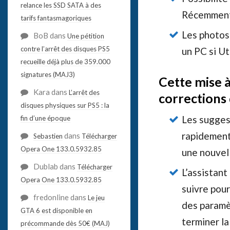
relance les SSD SATA à des
Récemment 
tarifs fantasmagoriques
Les photos
BoB
dans
Une pétition
contre l’arrêt des disques PS5
un PC si Ut
recueille déjà plus de 359.000
signatures (MAJ3)
Cette mise à
Kara
dans
L’arrêt des
corrections 
disques physiques sur PS5 : la
Les sugges
fin d’une époque
rapidement
dans
Sebastien
Télécharger
Opera One 133.0.5932.85
une nouvel
Dublab
dans
Télécharger
L’assistant
Opera One 133.0.5932.85
suivre pour
fredonline
dans
Le jeu
des paramèt
GTA 6 est disponible en
terminer la
précommande dès 50€ (MAJ)