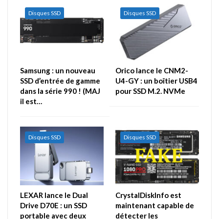
Disques SSD
Disques SSD
Samsung : un nouveau
Orico lance le CNM2-
SSD d’entrée de gamme
U4-GY : un boîtier USB4
dans la série 990 ! (MAJ
pour SSD M.2. NVMe
il est…
Disques SSD
Disques SSD
LEXAR lance le Dual
CrystalDiskInfo est
Drive D70E : un SSD
maintenant capable de
portable avec deux
détecter les