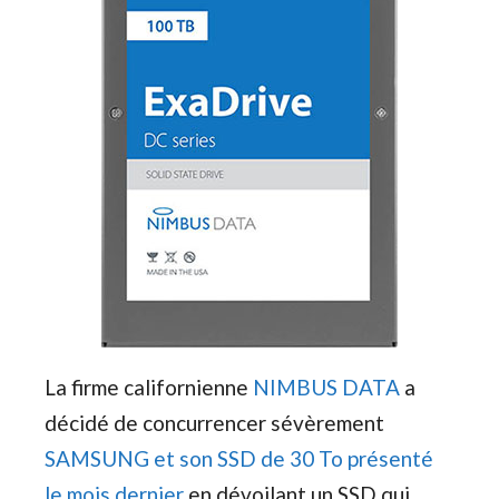
La firme californienne
NIMBUS DATA
a
décidé de concurrencer sévèrement
SAMSUNG et son SSD de 30 To présenté
le mois dernier
en dévoilant un SSD qui