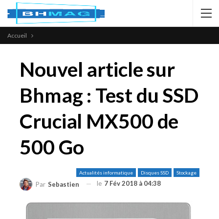
Accueil
Nouvel article sur
Bhmag : Test du SSD
Crucial MX500 de
500 Go
Actualités informatique
Disques SSD
Stockage
le
7 Fév 2018 à 04:38
Par
Sebastien