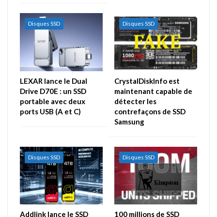
Disques SSD
Disques SSD
LEXAR lance le Dual
CrystalDiskInfo est
Drive D70E : un SSD
maintenant capable de
portable avec deux
détecter les
ports USB (A et C)
contrefaçons de SSD
Samsung
Disques SSD
Disques SSD
Addlink lance le SSD
100 millions de SSD