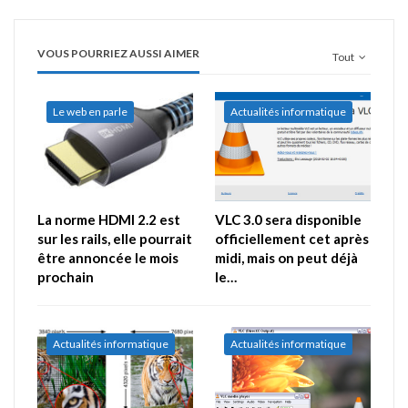
VOUS POURRIEZ AUSSI AIMER
Tout
Le web en parle
Actualités informatique
La norme HDMI 2.2 est
VLC 3.0 sera disponible
sur les rails, elle pourrait
officiellement cet après
être annoncée le mois
midi, mais on peut déjà
prochain
le…
Actualités informatique
Actualités informatique