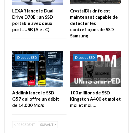
LEXAR lance le Dual
CrystalDiskInfo est
Drive D70E : un SSD
maintenant capable de
portable avec deux
détecter les
ports USB (A et C)
contrefaçons de SSD
Samsung
Disques SSD
Disques SSD
Addlink lance le SSD
100 millions de SSD
G57 qui offre un débit
Kingston A400 et moi et
de 14.000 Mo/s
moi et moi….
PRÉCÉDENT
SUIVANT