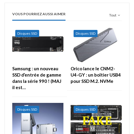
VOUS POURRIEZ AUSSI AIMER
Tout
Disques SSD
Disques SSD
Samsung : un nouveau
Orico lance le CNM2-
SSD d’entrée de gamme
U4-GY : un boîtier USB4
dans la série 990 ! (MAJ
pour SSD M.2. NVMe
il est…
Disques SSD
Disques SSD