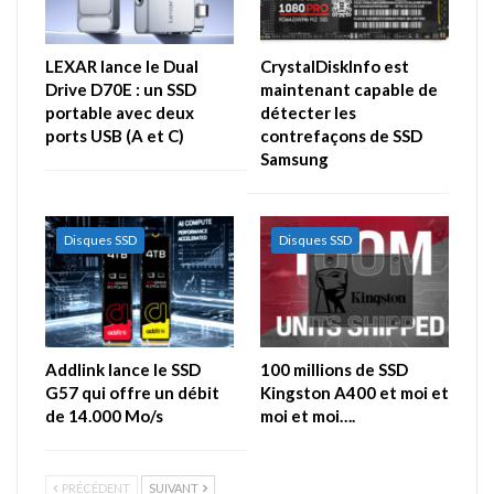
LEXAR lance le Dual
CrystalDiskInfo est
Drive D70E : un SSD
maintenant capable de
portable avec deux
détecter les
ports USB (A et C)
contrefaçons de SSD
Samsung
Disques SSD
Disques SSD
Addlink lance le SSD
100 millions de SSD
G57 qui offre un débit
Kingston A400 et moi et
de 14.000 Mo/s
moi et moi….
PRÉCÉDENT
SUIVANT