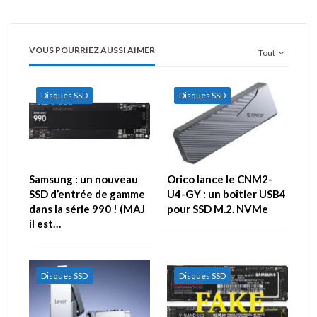
VOUS POURRIEZ AUSSI AIMER
Tout
Disques SSD
Disques SSD
Samsung : un nouveau
Orico lance le CNM2-
SSD d’entrée de gamme
U4-GY : un boîtier USB4
dans la série 990 ! (MAJ
pour SSD M.2. NVMe
il est…
Disques SSD
Disques SSD