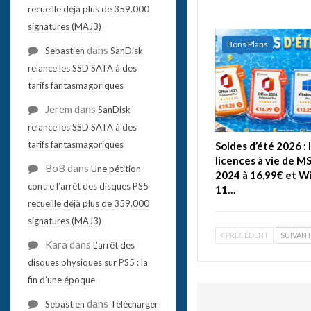
recueille déjà plus de 359.000
signatures (MAJ3)
Bons Plans
dans
Sebastien
SanDisk
relance les SSD SATA à des
tarifs fantasmagoriques
Jerem
dans
SanDisk
relance les SSD SATA à des
tarifs fantasmagoriques
Soldes d’été 2026 : 
licences à vie de M
BoB
dans
Une pétition
2024 à 16,99€ et 
contre l’arrêt des disques PS5
11…
recueille déjà plus de 359.000
signatures (MAJ3)
PRÉCÉDENT
SUIVAN
Kara
dans
L’arrêt des
disques physiques sur PS5 : la
fin d’une époque
dans
Sebastien
Télécharger