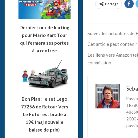
Partage
Dernier tour de karting
Suivez les actualités de
pour Mario Kart Tour
qui fermera ses portes
Cet article peut contenir 
à la rentrée
Les liens vers Amazon (et
commission.
Seba
Bon Plan : le set Lego
Passio
TRS80,
77256 de Retour Vers
486SX3
Le Futur est bradé à
2000 e
19€ (maj nouvelle
passio
baisse de prix)