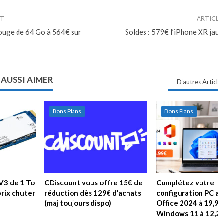
NT
ARTIC
rouge de 64 Go à 564€ sur
Soldes : 579€ l’iPhone XR j
 AUSSI AIMER
D'autres Artic
Bons Plans
Bons Plans
V3 de 1 To
CDiscount vous offre 15€ de
Complétez votre
prix chuter
réduction dès 129€ d’achats
configuration PC 
(maj toujours dispo)
Office 2024 à 19,
Windows 11 à 12,