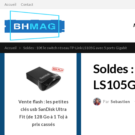
Accueil
Contact
Accueil
Soldes : 10€ le switch réseau TP-Link LS105G avec 5 ports Gigabit
Soldes 
LS105G 
Vente flash : les petites
Par
Sebastien
clés usb SanDisk Ultra
Fit (de 128 Go à 1 To) à
prix cassés