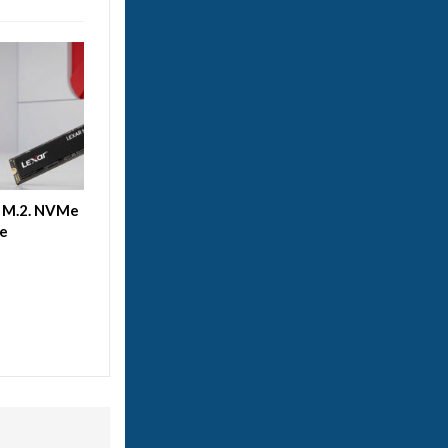
D M.2. NVMe
le