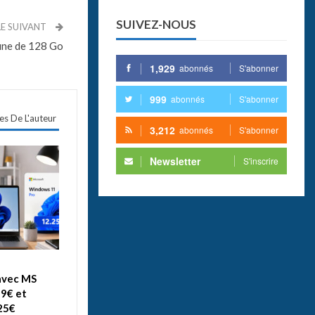
SUIVEZ-NOUS
LE SUIVANT
aune de 128 Go
1,929
abonnés
S'abonner
999
abonnés
S'abonner
les De L'auteur
3,212
abonnés
S'abonner
Newsletter
S'inscrire
avec MS
99€ et
25€