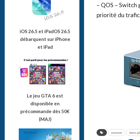
– QOS – Switch g
priorité du trafic
iOS 26.5 et iPadOS 26.5
débarquent sur iPhone
et iPad
Le jeu GTA 6 est
disponible en
précommande dès 50€
(MAJ)
amazon
bons p