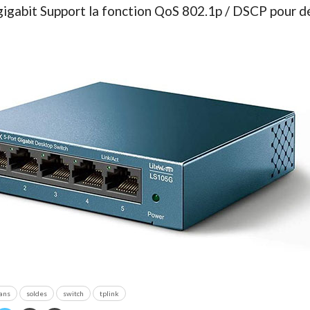
igabit Support la fonction QoS 802.1p / DSCP pour déf
lans
soldes
switch
tplink