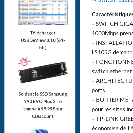
Caractéristique
– SWITCH GIGABI
1000Mbps prena
Télécharger
USBDeView 3.10 (64-
– INSTALLATION 
bit)
LS105G demande
– FONCTIONNEME
switch ethernet
– ARCHITECTURE
ports
Soldes : le SSD Samsung
– BOITIER MÉTAL
990 EVO Plus 2 To
pour les sites in
tombe à 99,99€ sur
CDiscount
– TP-LINK GREE
économise de l’