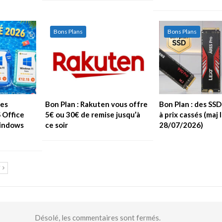
Bons Plans
Bons Plans
les
Bon Plan : Rakuten vous offre
Bon Plan : des SS
S Office
5€ ou 30€ de remise jusqu’à
à prix cassés (maj 
Windows
ce soir
28/07/2026)
T
Désolé, les commentaires sont fermés.