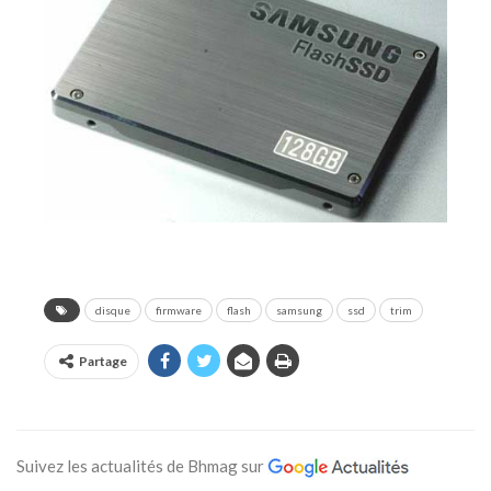
disque
firmware
flash
samsung
ssd
trim
Partage
Suivez les actualités de Bhmag sur