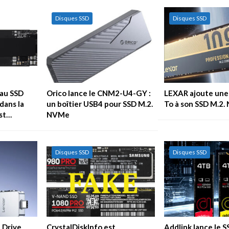
Disques SSD
Disques SSD
au SSD
Orico lance le CNM2-U4-GY :
LEXAR ajoute une 
dans la
un boîtier USB4 pour SSD M.2.
To à son SSD M.2
est…
NVMe
Disques SSD
Disques SSD
 Drive
CrystalDiskInfo est
Addlink lance le 