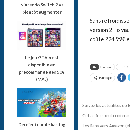
Nintendo Switch 2 va
bientôt augmenter
Sans refroidiss
version 2 To vau
coûte 224,99€ en
Le jeu GTA 6 est
disponible en
corsair
mp700 p
précommande dès 50€
Partage
(MAJ)
Suivez les actualités de
Cet article peut contenir 
Dernier tour de karting
Les liens vers Amazon (et