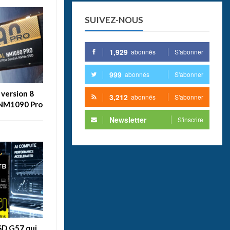
SUIVEZ-NOUS
1,929
abonnés
S'abonner
999
abonnés
S'abonner
version 8
3,212
abonnés
S'abonner
. NM1090 Pro
Newsletter
S'inscrire
SSD G57 qui