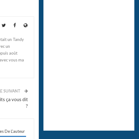
tait un Tandy
vec un
epuis août
 avec vous ma
LE SUIVANT
ts ça vous dit
?
les De L'auteur