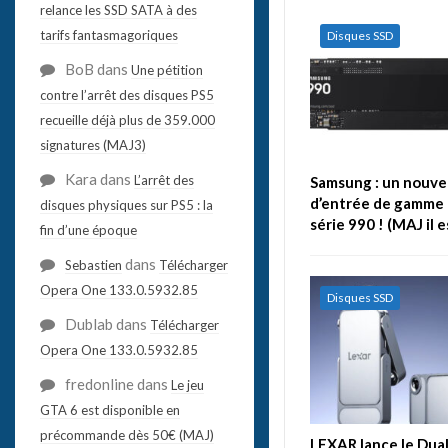
relance les SSD SATA à des
tarifs fantasmagoriques
Disques SSD
BoB
dans
Une pétition
contre l’arrêt des disques PS5
recueille déjà plus de 359.000
signatures (MAJ3)
Kara
dans
L’arrêt des
Samsung : un nouve
d’entrée de gamme 
disques physiques sur PS5 : la
série 990 ! (MAJ il 
fin d’une époque
dans
Sebastien
Télécharger
Opera One 133.0.5932.85
Disques SSD
Dublab
dans
Télécharger
Opera One 133.0.5932.85
fredonline
dans
Le jeu
GTA 6 est disponible en
précommande dès 50€ (MAJ)
LEXAR lance le Dual