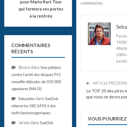
pour Mario Kart Tour
commission.
qui fermera ses portes
à la rentrée
Seba
Passio
TRS80,
COMMENTAIRES
486SX3
RÉCENTS
2000 e
passio
Bruno
dans
Une pétition
contre l’arrêt des disques PS5
recueille déjà plus de 359.000
ARTICLE PRÉCÉDE
signatures (MAJ3)
Le TOP 20 des pires 
que vous ne devez pas 
dans
Sebastien
SanDisk
relance les SSD SATA à des
tarifs fantasmagoriques
VOUS POURRIEZ
Jerem
dans
SanDisk