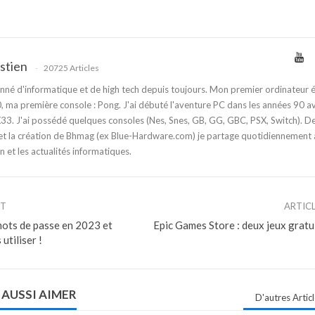
stien
20725 Articles
nné d'informatique et de high tech depuis toujours. Mon premier ordinateur é
 ma première console : Pong. J'ai débuté l'aventure PC dans les années 90 a
3. J'ai possédé quelques consoles (Nes, Snes, GB, GG, GBC, PSX, Switch). D
t la création de Bhmag (ex Blue-Hardware.com) je partage quotidiennement
n et les actualités informatiques.
NT
ARTIC
mots de passe en 2023 et
Epic Games Store : deux jeux gratui
utiliser !
 AUSSI AIMER
D'autres Artic