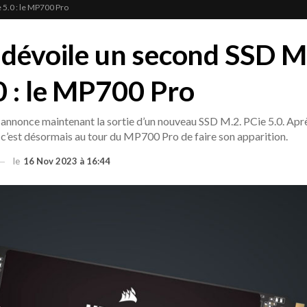
 5.0 : le MP700 Pro
 dévoile un second SSD M
0 : le MP700 Pro
r annonce maintenant la sortie d’un nouveau SSD M.2. PCie 5.0. Ap
, c’est désormais au tour du MP700 Pro de faire son apparition.
le
16 Nov 2023 à 16:44