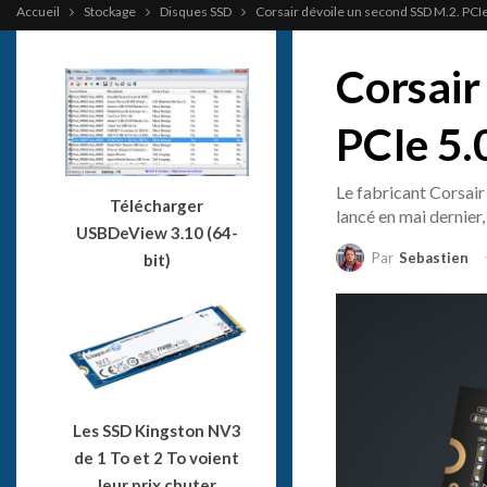
Accueil
Stockage
Disques SSD
Corsair dévoile un second SSD M.2. PCIe
Corsair
PCIe 5.
Le fabricant Corsai
Télécharger
lancé en mai dernier
USBDeView 3.10 (64-
Par
Sebastien
bit)
Les SSD Kingston NV3
de 1 To et 2 To voient
leur prix chuter