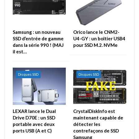
Samsung : un nouveau
Orico lance le CNM2-
SSD d’entrée de gamme
U4-GY : un boîtier USB4
dans la série 990 ! (MAJ
pour SSD M.2. NVMe
il est…
Disques SSD
Disques SSD
LEXAR lance le Dual
CrystalDiskInfo est
Drive D70E : un SSD
maintenant capable de
portable avec deux
détecter les
ports USB (A et C)
contrefaçons de SSD
Samsung