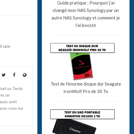
Guide pratique : Pourquoi j’ai
changé mon NAS Synology par un
autre NAS Synology et comment je
l’ai boosté
it une
Test de l’énorme disque dur Seagate
tait un Tandy
IronWolf Pro de 30 To
vec un
epuis août
 avec vous ma