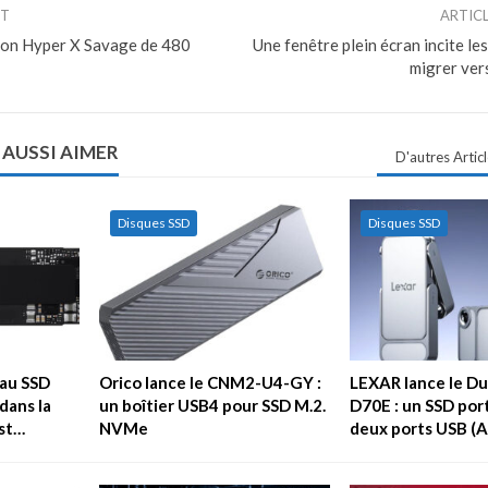
NT
ARTIC
ston Hyper X Savage de 480
Une fenêtre plein écran incite les
migrer ve
 AUSSI AIMER
D'autres Artic
Disques SSD
Disques SSD
au SSD
Orico lance le CNM2-U4-GY :
LEXAR lance le Du
dans la
un boîtier USB4 pour SSD M.2.
D70E : un SSD por
est…
NVMe
deux ports USB (A