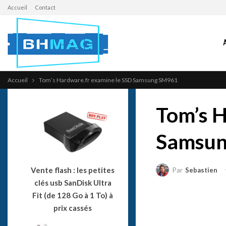
Accueil
Contact
Accueil
Tom’s Hardware.fr examine le SSD Samsung SM961
Tom’s H
Samsu
Vente flash : les petites
Par
Sebastien
clés usb SanDisk Ultra
Fit (de 128 Go à 1 To) à
prix cassés