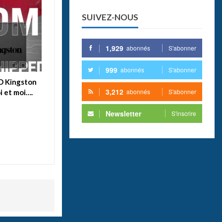
SUIVEZ-NOUS
1,929
abonnés
S'abonner
999
abonnés
S'abonner
SD Kingston
3,212
abonnés
S'abonner
i et moi….
Newsletter
S'inscrire