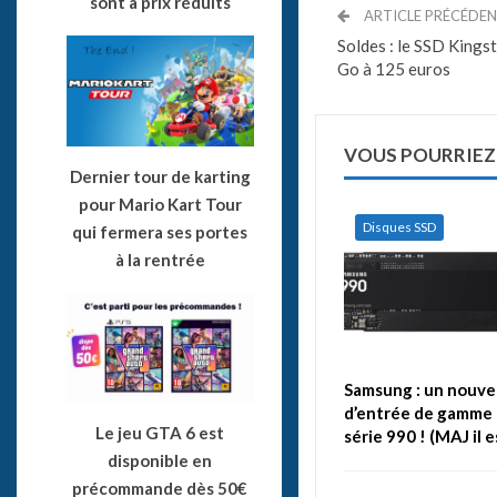
sont à prix réduits
ARTICLE PRÉCÉDE
Soldes : le SSD King
Go à 125 euros
VOUS POURRIEZ
Dernier tour de karting
pour Mario Kart Tour
Disques SSD
qui fermera ses portes
à la rentrée
Samsung : un nouve
d’entrée de gamme 
Le jeu GTA 6 est
série 990 ! (MAJ il 
disponible en
précommande dès 50€