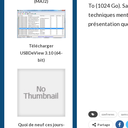
(MAJ2)
To (1024 Go). Sa
techniques ment
présentation que
Télécharger
USBDeView 3.10 (64-
bit)
confreres
sams
Quoi de neuf ces jours-
Partage