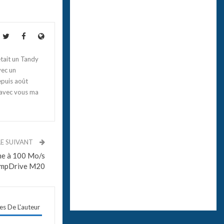
tait un Tandy
vec un
epuis août
 avec vous ma
LE SUIVANT
ne à 100 Mo/s
JumpDrive M20
les De L'auteur