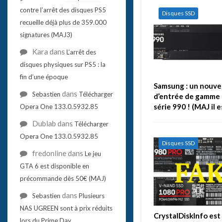
contre l’arrêt des disques PS5
Disques SSD
recueille déjà plus de 359.000
signatures (MAJ3)
Kara
dans
L’arrêt des
disques physiques sur PS5 : la
fin d’une époque
Samsung : un nouve
dans
Sebastien
Télécharger
d’entrée de gamme 
série 990 ! (MAJ il 
Opera One 133.0.5932.85
Dublab
dans
Télécharger
Opera One 133.0.5932.85
Disques SSD
fredonline
dans
Le jeu
GTA 6 est disponible en
précommande dès 50€ (MAJ)
dans
Sebastien
Plusieurs
NAS UGREEN sont à prix réduits
CrystalDiskInfo est
lors du Prime Day