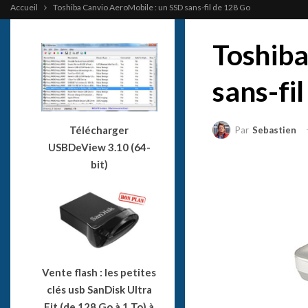
Accueil
Toshiba Canvio AeroMobile : un SSD sans-fil de 128 Go
Toshiba
sans-fi
Télécharger
Par
Sebastien
USBDeView 3.10 (64-
bit)
Vente flash : les petites
clés usb SanDisk Ultra
Fit (de 128 Go à 1 To) à