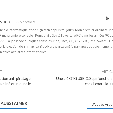
stien
20726 Articles
nné d'informatique et de high tech depuis toujours. Mon premier ordinateur é
 ma première console : Pong. J'ai débuté l'aventure PC dans les années 90 a
3. J'ai possédé quelques consoles (Nes, Snes, GB, GG, GBC, PSX, Switch). D
t la création de Bhmag (ex Blue-Hardware.com) je partage quotidiennement
n et les actualités informatiques.
NT
ARTIC
ction anti piratage
Une clé OTG USB 3.0 qui fonction
ixelisé et injouable
chez Lexar : la 
 AUSSI AIMER
D'autres Artic