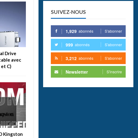
SUIVEZ-NOUS
1,929
abonnés
S'abonner
999
abonnés
S'abonner
al Drive
3,212
abonnés
S'abonner
table avec
 et C)
Newsletter
S'inscrire
SD Kingston