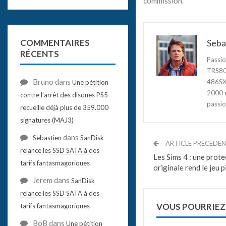
commission.
Seba
COMMENTAIRES
RÉCENTS
Passio
TRS80,
Bruno
dans
486SX3
Une pétition
2000 e
contre l’arrêt des disques PS5
passio
recueille déjà plus de 359.000
signatures (MAJ3)
dans
Sebastien
SanDisk
ARTICLE PRÉCÉDE
relance les SSD SATA à des
Les Sims 4 : une prote
tarifs fantasmagoriques
originale rend le jeu p
Jerem
dans
SanDisk
relance les SSD SATA à des
VOUS POURRIEZ
tarifs fantasmagoriques
BoB
dans
Une pétition