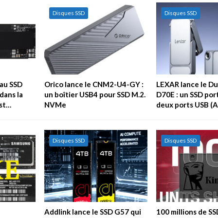
Disques SSD
Disques SSD
au SSD
Orico lance le CNM2-U4-GY :
LEXAR lance le Du
dans la
un boîtier USB4 pour SSD M.2.
D70E : un SSD por
est…
NVMe
deux ports USB (A
Disques SSD
Disques SSD
Addlink lance le SSD G57 qui
100 millions de S