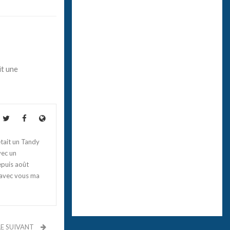
it une
tait un Tandy
vec un
epuis août
 avec vous ma
LE SUIVANT