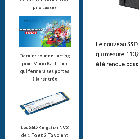
prix cassés
Le nouveau SSD
qui mesure 110,8
Dernier tour de karting
été rendue possi
pour Mario Kart Tour
qui fermera ses portes
à la rentrée
Les SSD Kingston NV3
de 1 To et 2 To voient