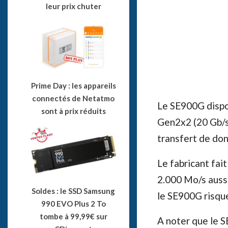
leur prix chuter
Prime Day : les appareils
connectés de Netatmo
Le SE900G dispo
sont à prix réduits
Gen2x2 (20 Gb/s)
transfert de do
Le fabricant fai
2.000 Mo/s aussi
Soldes : le SSD Samsung
le SE900G risque
990 EVO Plus 2 To
tombe à 99,99€ sur
A noter que le S