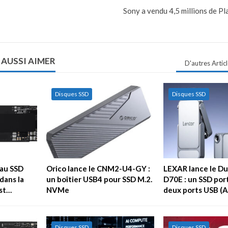
Sony a vendu 4,5 millions de Pl
 AUSSI AIMER
D'autres Artic
Disques SSD
Disques SSD
au SSD
Orico lance le CNM2-U4-GY :
LEXAR lance le Du
dans la
un boîtier USB4 pour SSD M.2.
D70E : un SSD por
est…
NVMe
deux ports USB (A
Disques SSD
Disques SSD