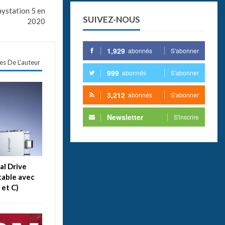
aystation 5 en
SUIVEZ-NOUS
2020
1,929
abonnés
S'abonner
les De L'auteur
999
abonnés
S'abonner
3,212
abonnés
S'abonner
Newsletter
S'inscrire
al Drive
table avec
 et C)