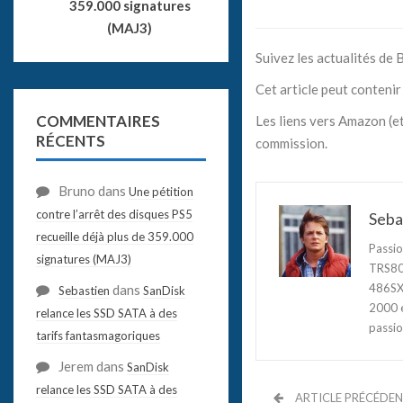
359.000 signatures
(MAJ3)
Suivez les actualités de
Cet article peut contenir 
COMMENTAIRES
Les liens vers Amazon (et
RÉCENTS
commission.
Bruno
dans
Une pétition
contre l’arrêt des disques PS5
Seba
recueille déjà plus de 359.000
Passio
signatures (MAJ3)
TRS80,
486SX3
dans
Sebastien
SanDisk
2000 e
relance les SSD SATA à des
passio
tarifs fantasmagoriques
Jerem
dans
SanDisk
relance les SSD SATA à des
ARTICLE PRÉCÉDE