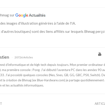
 Bhmag sur
des images d'illustration générées à l'aide de l'IA.
 d'autres boutiques) sont des liens affiliés sur lesquels Bhmag perço
stien
20726 Articles
nné d'informatique et de high tech depuis toujours. Mon premier ordinateur é
 ma première console : Pong. J'ai débuté l'aventure PC dans les années 90 a
3. J'ai possédé quelques consoles (Nes, Snes, GB, GG, GBC, PSX, Switch). D
t la création de Bhmag (ex Blue-Hardware.com) je partage quotidiennement
n et les actualités informatiques.
NT
ARTIC