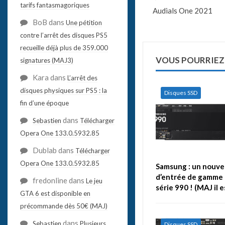
tarifs fantasmagoriques
Audials One 2021
BoB
dans
Une pétition
contre l’arrêt des disques PS5
recueille déjà plus de 359.000
VOUS POURRIEZ
signatures (MAJ3)
Kara
dans
L’arrêt des
disques physiques sur PS5 : la
Disques SSD
fin d’une époque
dans
Sebastien
Télécharger
Opera One 133.0.5932.85
Dublab
dans
Télécharger
Opera One 133.0.5932.85
Samsung : un nouve
d’entrée de gamme 
fredonline
dans
Le jeu
série 990 ! (MAJ il 
GTA 6 est disponible en
précommande dès 50€ (MAJ)
dans
Sebastien
Plusieurs
Disques SSD