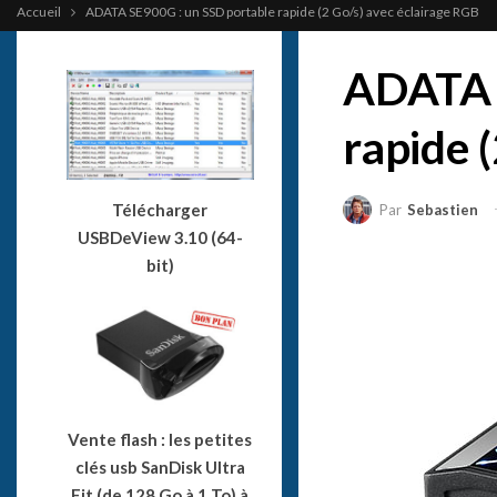
Accueil
ADATA SE900G : un SSD portable rapide (2 Go/s) avec éclairage RGB
ADATA 
rapide 
Télécharger
Par
Sebastien
USBDeView 3.10 (64-
bit)
Vente flash : les petites
clés usb SanDisk Ultra
Fit (de 128 Go à 1 To) à