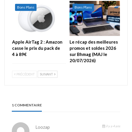
Bons Plans
Bons Plans
Apple AirTag 2 : Amazon
Le récap des meilleures
casse le prix du pack de
promos et soldes 2026
4 à 89€
sur Bhmag (MAJ le
20/07/2026)
PRÉCÉDENT
SUIVANT
1 COMMENTAIRE
il y a 4 ans
Loozap