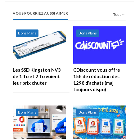
VOUS POURRIEZ AUSSI AIMER
Tout
Bons Plans
Bons Plans
Les SSD Kingston NV3
CDiscount vous offre
de 1 To et 2 To voient
15€ de réduction dès
leur prix chuter
129€ d’achats (maj
toujours dispo)
Bons Plans
Bons Plans