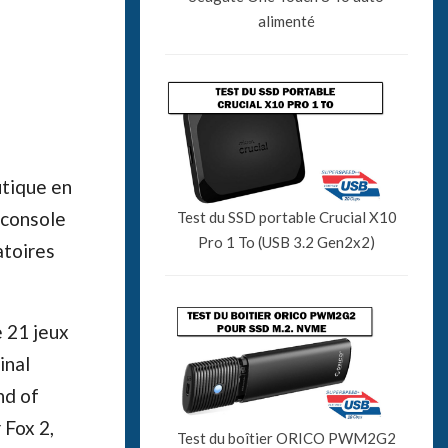
alimenté
utique en
e console
Test du SSD portable Crucial X10
Pro 1 To (USB 3.2 Gen2x2)
atoires
e 21 jeux
inal
nd of
 Fox 2,
Test du boîtier ORICO PWM2G2