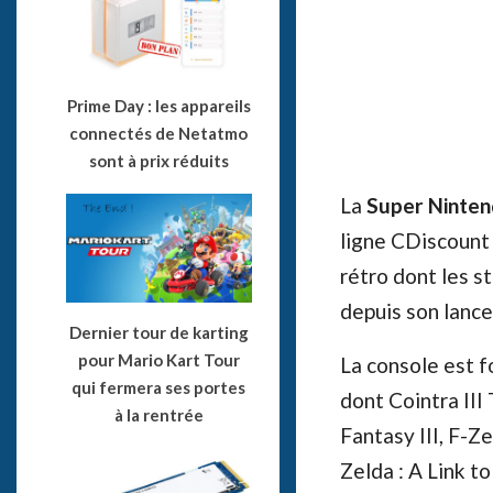
Prime Day : les appareils
connectés de Netatmo
sont à prix réduits
La
Super Nintend
ligne CDiscount 
rétro dont les 
depuis son lanc
Dernier tour de karting
pour Mario Kart Tour
La console est f
qui fermera ses portes
dont Cointra III
à la rentrée
Fantasy III, F-Z
Zelda : A Link t