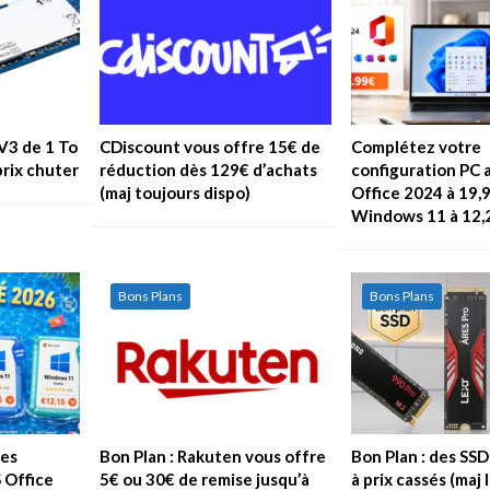
V3 de 1 To
CDiscount vous offre 15€ de
Complétez votre
prix chuter
réduction dès 129€ d’achats
configuration PC 
(maj toujours dispo)
Office 2024 à 19,
Windows 11 à 12,
Bons Plans
Bons Plans
les
Bon Plan : Rakuten vous offre
Bon Plan : des SS
S Office
5€ ou 30€ de remise jusqu’à
à prix cassés (maj 