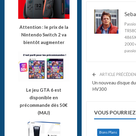
Seba
Passio
Attention : le prix de la
TRS80,
Nintendo Switch 2 va
486SX3
bientôt augmenter
2000 e
passio
ARTICLE PRÉCÉDE
Un nouveau disque du
HV300
Le jeu GTA 6 est
disponible en
précommande dès 50€
VOUS POURRIEZ
(MAJ)
Bons Plans