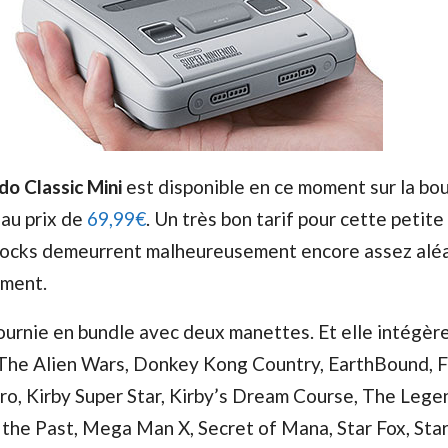
o Classic Mini
est disponible en ce moment sur la bo
au prix de
69,99€
. Un très bon tarif pour cette petit
stocks demeurrent malheureusement encore assez alé
ement.
ournie en bundle avec deux manettes. Et elle intégèr
 The Alien Wars, Donkey Kong Country, EarthBound, F
ero, Kirby Super Star, Kirby’s Dream Course, The Lege
o the Past, Mega Man X, Secret of Mana, Star Fox, Star