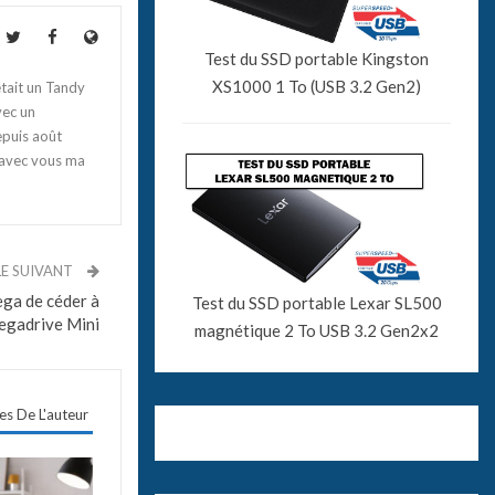
Test du SSD portable Kingston
XS1000 1 To (USB 3.2 Gen2)
tait un Tandy
vec un
epuis août
 avec vous ma
LE SUIVANT
ega de céder à
Test du SSD portable Lexar SL500
Megadrive Mini
magnétique 2 To USB 3.2 Gen2x2
les De L'auteur