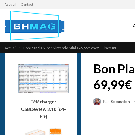
Accueil
Contact
Accueil
Bon Plan : la Super Nintendo Mini à 69,99€ chez CDiscount
Bon Pla
69,99€ 
Télécharger
Par
Sebastien
USBDeView 3.10 (64-
bit)