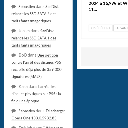
2024 à 16,99€ et 
dans
Sebastien
SanDisk
11…
relance les SSD SATA à des
tarifs fantasmagoriques
PRÉCÉDENT
SUIVAN
Jerem
dans
SanDisk
relance les SSD SATA à des
tarifs fantasmagoriques
BoB
dans
Une pétition
contre l’arrêt des disques PS5
recueille déjà plus de 359.000
signatures (MAJ3)
Kara
dans
L’arrêt des
disques physiques sur PS5 : la
fin d’une époque
dans
Sebastien
Télécharger
Opera One 133.0.5932.85
Dublab
dans
Télécharger