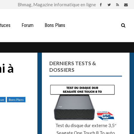
stuces
Forum
Bons Plans
DERNIERS TESTS &
i à
DOSSIERS
que
Bons Plans
Test du disque dur externe 3,5″
Seagate One Touch 8 To auto