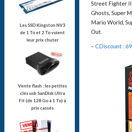
Street Fighter I
Ghosts, Super Ma
Mario World, Sup
Les SSD Kingston NV3
Out.
de 1 To et 2 To voient
leur prix chuter
–
CDiscount : 69
Vente flash : les petites
clés usb SanDisk Ultra
Fit (de 128 Go à 1 To) à
prix cassés