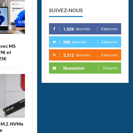
SUIVEZ-NOUS
1,929
abonnés
S'abonner
999
abonnés
S'abonner
avec MS
99€ et
3,212
abonnés
S'abonner
25€
Newsletter
S'inscrire
D M.2. NVMe
le