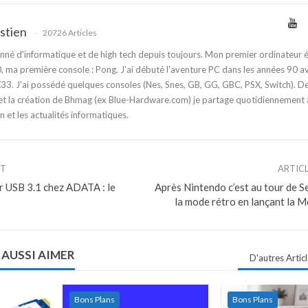
stien
20726 Articles
nné d'informatique et de high tech depuis toujours. Mon premier ordinateur é
 ma première console : Pong. J'ai débuté l'aventure PC dans les années 90 a
3. J'ai possédé quelques consoles (Nes, Snes, GB, GG, GBC, PSX, Switch). D
t la création de Bhmag (ex Blue-Hardware.com) je partage quotidiennement
n et les actualités informatiques.
NT
ARTIC
r USB 3.1 chez ADATA : le
Après Nintendo c’est au tour de S
la mode rétro en lançant la 
 AUSSI AIMER
D'autres Artic
Bons Plans
Bons Plans