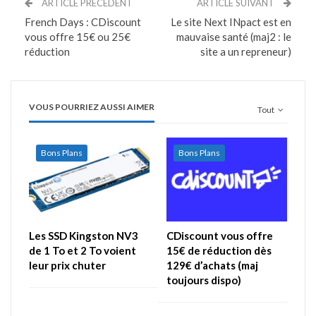
ARTICLE PRÉCÉDENT
ARTICLE SUIVANT
French Days : CDiscount
Le site Next INpact est en
vous offre 15€ ou 25€
mauvaise santé (maj2 : le
réduction
site a un repreneur)
VOUS POURRIEZ AUSSI AIMER
Tout
Bons Plans
Bons Plans
Les SSD Kingston NV3
CDiscount vous offre
de 1 To et 2 To voient
15€ de réduction dès
leur prix chuter
129€ d’achats (maj
toujours dispo)