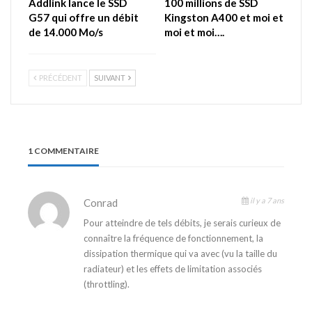
Addlink lance le SSD
100 millions de SSD
G57 qui offre un débit
Kingston A400 et moi et
de 14.000 Mo/s
moi et moi….
PRÉCÉDENT
SUIVANT
1 COMMENTAIRE
il y a 7 ans
Conrad
Pour atteindre de tels débits, je serais curieux de
connaître la fréquence de fonctionnement, la
dissipation thermique qui va avec (vu la taille du
radiateur) et les effets de limitation associés
(throttling).