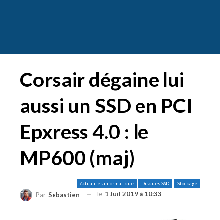
Corsair dégaine lui
aussi un SSD en PCI
Epxress 4.0 : le
MP600 (maj)
Actualités informatique
Disques SSD
Stockage
le
1 Juil 2019 à 10:33
Par
Sebastien