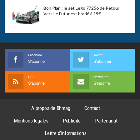
Bon Plan : le set Lego 77256 de Retour
Vers Le Futur est bradé à 19€…
Facebook
Twitter
S'abonner
S'abonner
RSS
Newsletter
S'abonner
S'inscrire
A propos de Bhmag
Contact
Mentions légales
Publicité
Partenariat
Lettre d’informations