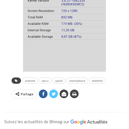
android
cpu-z
cpuid
smartphone
tablette
Partage
Suivez les actualités de Bhmag sur