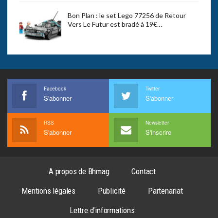
Bon Plan : le set Lego 77256 de Retour
Vers Le Futur est bradé à 19€…
Facebook
Twitter
S'abonner
S'abonner
RSS
Newsletter
S'abonner
S'inscrire
A propos de Bhmag
Contact
Mentions légales
Publicité
Partenariat
Lettre d’informations