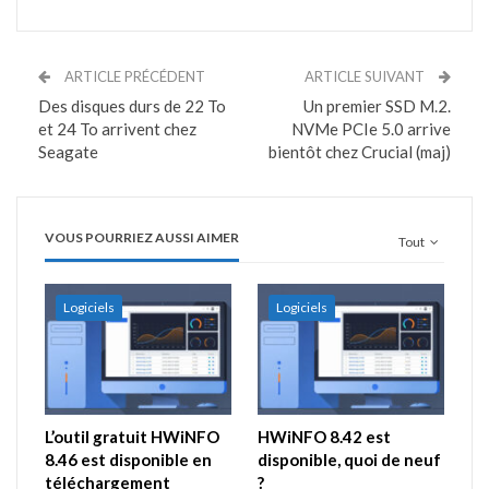
ARTICLE PRÉCÉDENT
ARTICLE SUIVANT
Des disques durs de 22 To
Un premier SSD M.2.
et 24 To arrivent chez
NVMe PCIe 5.0 arrive
Seagate
bientôt chez Crucial (maj)
VOUS POURRIEZ AUSSI AIMER
Tout
Logiciels
Logiciels
L’outil gratuit HWiNFO
HWiNFO 8.42 est
8.46 est disponible en
disponible, quoi de neuf
téléchargement
?