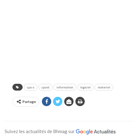
cpu-z
cpuid
information
logiciel
materiel
Partage
Suivez les actualités de Bhmag sur