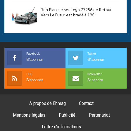
Bon Plan : le set Lego 77256 de Retour
Vers Le Futur est bradé à 19€…
Facebook
Twitter
S'abonner
S'abonner
RSS
Newsletter
S'abonner
S'inscrire
A propos de Bhmag
Contact
Mentions légales
Publicité
Partenariat
Lettre d’informations