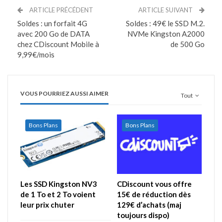
ARTICLE PRÉCÉDENT
ARTICLE SUIVANT
Soldes : un forfait 4G
Soldes : 49€ le SSD M.2.
avec 200 Go de DATA
NVMe Kingston A2000
chez CDiscount Mobile à
de 500 Go
9,99€/mois
VOUS POURRIEZ AUSSI AIMER
Tout
Bons Plans
Bons Plans
Les SSD Kingston NV3
CDiscount vous offre
de 1 To et 2 To voient
15€ de réduction dès
leur prix chuter
129€ d’achats (maj
toujours dispo)