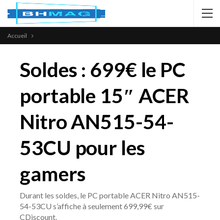
Accueil
Soldes : 699€ le PC
portable 15″ ACER
Nitro AN515-54-
53CU pour les
gamers
Durant les soldes, le PC portable ACER Nitro AN515-
54-53CU s’affiche à seulement 699,99€ sur
CDiscount.