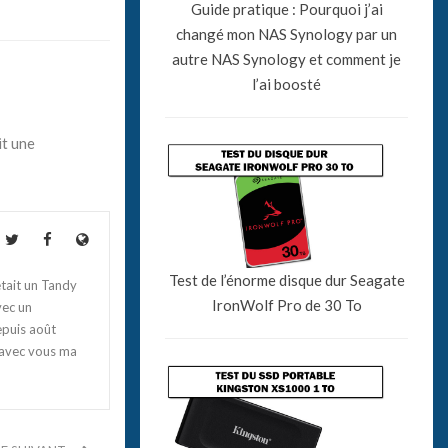
Guide pratique : Pourquoi j’ai
changé mon NAS Synology par un
autre NAS Synology et comment je
l’ai boosté
it une
Test de l’énorme disque dur Seagate
tait un Tandy
IronWolf Pro de 30 To
vec un
epuis août
 avec vous ma