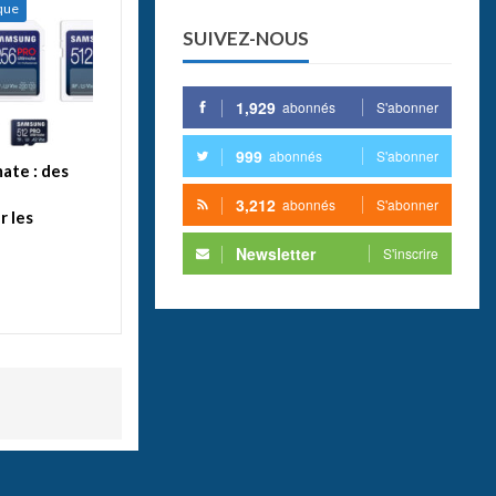
ique
SUIVEZ-NOUS
1,929
abonnés
S'abonner
999
abonnés
S'abonner
ate : des
3,212
abonnés
S'abonner
 les
Newsletter
S'inscrire