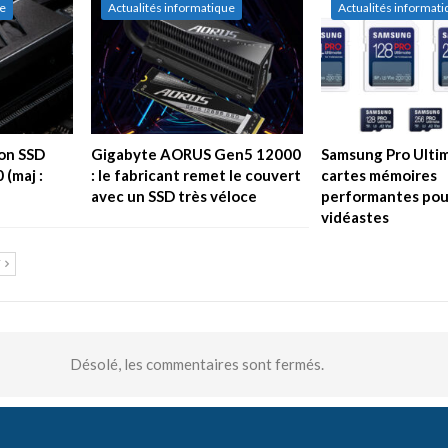
ue
Actualités informatique
Actualités informat
son SSD
Gigabyte AORUS Gen5 12000
Samsung Pro Ultim
 (maj :
: le fabricant remet le couvert
cartes mémoires
avec un SSD très véloce
performantes pour
vidéastes
T
Désolé, les commentaires sont fermés.