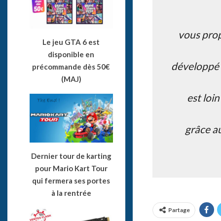
vous prop
Le jeu GTA 6 est
disponible en
développé 
précommande dès 50€
(MAJ)
est loin
grâce au
Dernier tour de karting
pour Mario Kart Tour
qui fermera ses portes
à la rentrée
Partage