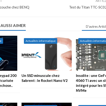
NT
ARTIC
 couche chez BENQ
Test du Titan TTC-SC02
 AUSSI AIMER
D'autres Artic
ue
Actualités informatique
Actualités informat
Keypad 200
Un SSD minuscule chez
Insolite : une Ge
sécurisée
Sabrent : le Rocket Nano V2
4060 Ti avec un sl
echose..
intégré pour les S
NVMe