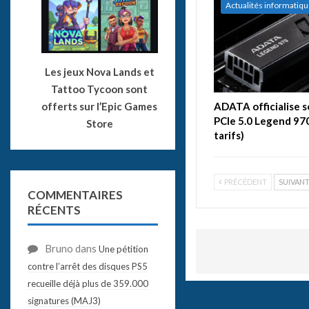
Actualités informatiq
Les jeux Nova Lands et
Tattoo Tycoon sont
offerts sur l’Epic Games
ADATA officialise 
PCIe 5.0 Legend 970
Store
tarifs)
PRÉCÉDENT
SUIVAN
COMMENTAIRES
RÉCENTS
Bruno
dans
Une pétition
contre l’arrêt des disques PS5
recueille déjà plus de 359.000
signatures (MAJ3)