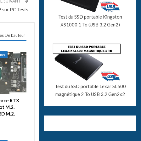
LE SUIVANT
 sur PC Tests
Test du SSD portable Kingston
XS1000 1 To (USB 3.2 Gen2)
les De L'auteur
ique
Test du SSD portable Lexar SL500
magnétique 2 To USB 3.2 Gen2x2
Force RTX
ot M.2.
SD M.2.