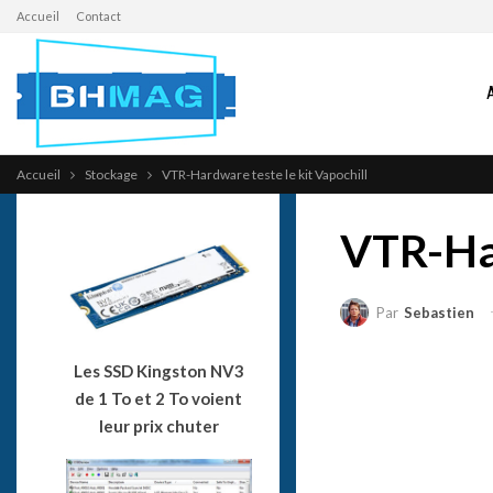
Accueil
Contact
Accueil
Stockage
VTR-Hardware teste le kit Vapochill
VTR-Har
Par
Sebastien
Les SSD Kingston NV3
de 1 To et 2 To voient
leur prix chuter