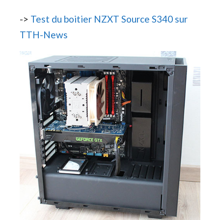
->
Test du boitier NZXT Source S340 sur
TTH-News