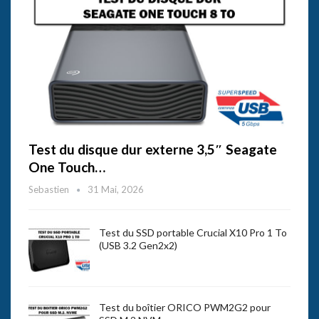
Test du disque dur externe 3,5″ Seagate
One Touch…
Sebastien
31 Mai, 2026
Test du SSD portable Crucial X10 Pro 1 To
(USB 3.2 Gen2x2)
Test du boîtier ORICO PWM2G2 pour