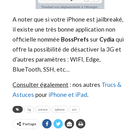
A noter que si votre iPhone est jailbreaké,
il existe une très bonne application non
officielle nommée
BossPrefs
sur
Cydia
qui
offre la possibilité de désactiver la 3G et
d’autres paramètres : WIFI, Edge,
BlueTooth, SSH, etc…
Consulter également
: nos autres
Trucs &
Astuces
pour
iPhone et iPad
.
3g
astuce
iphone
siri
Partage