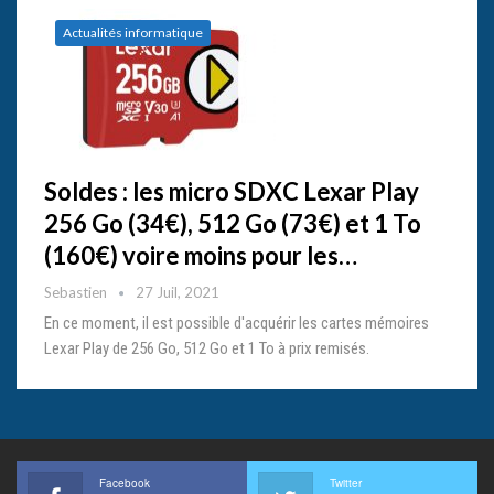
Actualités informatique
Soldes : les micro SDXC Lexar Play
256 Go (34€), 512 Go (73€) et 1 To
(160€) voire moins pour les…
Sebastien
27 Juil, 2021
En ce moment, il est possible d'acquérir les cartes mémoires
Lexar Play de 256 Go, 512 Go et 1 To à prix remisés.
Facebook
Twitter