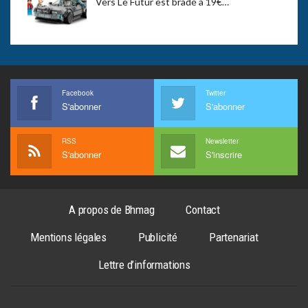
Vers Le Futur est bradé à 19€…
Facebook
Twitter
S'abonner
S'abonner
RSS
Newsletter
S'abonner
S'inscrire
A propos de Bhmag
Contact
Mentions légales
Publicité
Partenariat
Lettre d’informations