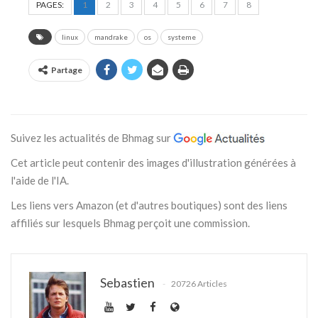
PAGES:
1
2
3
4
5
6
7
8
linux
mandrake
os
systeme
Partage
Suivez les actualités de Bhmag sur
Cet article peut contenir des images d'illustration générées à
l'aide de l'IA.
Les liens vers Amazon (et d'autres boutiques) sont des liens
affiliés sur lesquels Bhmag perçoit une commission.
Sebastien
20726 Articles