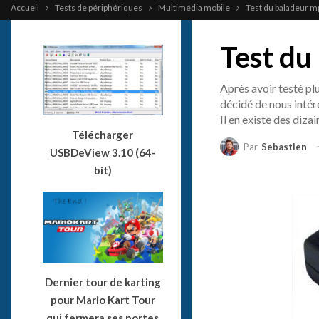
Accueil
Tests de périphériques
Multimédia mobile
Test du baladeur 
Test du
Après avoir testé pl
décidé de nous intér
Il en existe des diza
Télécharger
Par
Sebastien
USBDeView 3.10 (64-
bit)
Dernier tour de karting
pour Mario Kart Tour
qui fermera ses portes