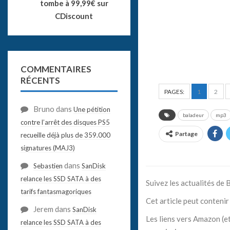
tombe à 99,99€ sur
CDiscount
COMMENTAIRES
RÉCENTS
PAGES:
1
2
Bruno
dans
Une pétition
baladeur
mp3
contre l’arrêt des disques PS5
Partage
recueille déjà plus de 359.000
signatures (MAJ3)
dans
Sebastien
SanDisk
relance les SSD SATA à des
Suivez les actualités de
tarifs fantasmagoriques
Cet article peut contenir 
Jerem
dans
SanDisk
Les liens vers Amazon (et
relance les SSD SATA à des