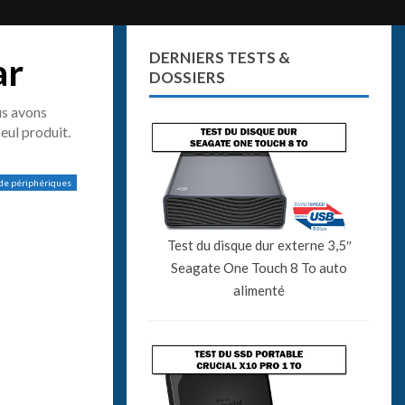
DERNIERS TESTS &
ar
DOSSIERS
us avons
eul produit.
 de périphériques
Test du disque dur externe 3,5″
Seagate One Touch 8 To auto
alimenté