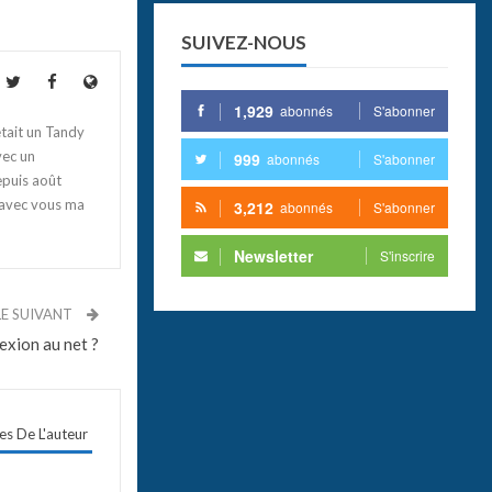
SUIVEZ-NOUS
1,929
abonnés
S'abonner
tait un Tandy
vec un
999
abonnés
S'abonner
epuis août
 avec vous ma
3,212
abonnés
S'abonner
Newsletter
S'inscrire
LE SUIVANT
exion au net ?
les De L'auteur