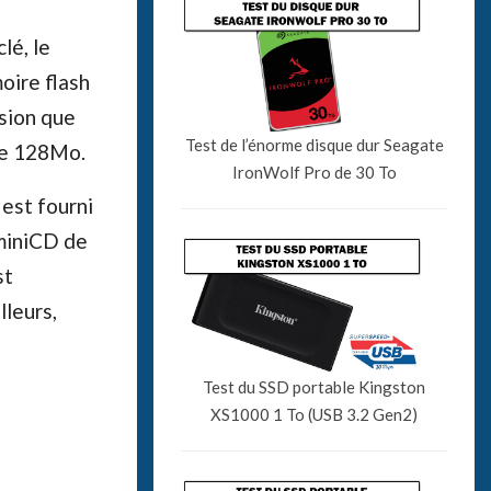
lé, le
oire flash
sion que
Test de l’énorme disque dur Seagate
de 128Mo.
IronWolf Pro de 30 To
est fourni
 miniCD de
st
lleurs,
Test du SSD portable Kingston
XS1000 1 To (USB 3.2 Gen2)