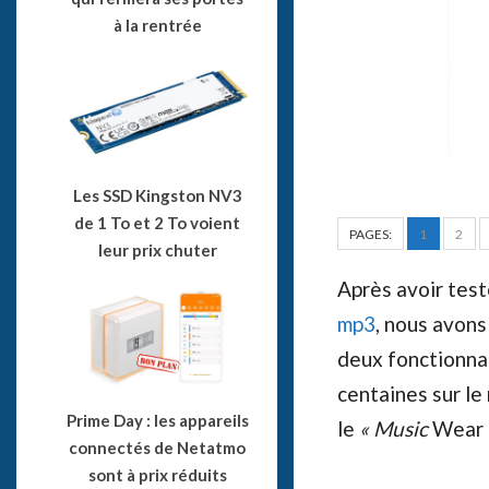
à la rentrée
Les SSD Kingston NV3
de 1 To et 2 To voient
PAGES:
1
2
leur prix chuter
Après avoir tes
mp3
, nous avons
deux fonctionnali
centaines sur le
Prime Day : les appareils
le
« Music
Wear 
connectés de Netatmo
sont à prix réduits