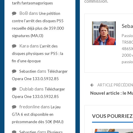
commission.
tarifs fantasmagoriques
BoB
dans
Une pétition
contre l’arrêt des disques PS5
Seba
recueille déjà plus de 359.000
signatures (MAJ3)
Passio
TRS80,
Kara
dans
L’arrêt des
486SX3
disques physiques sur PS5 : la
2000 e
fin d’une époque
passio
dans
Sebastien
Télécharger
Opera One 133.0.5932.85
ARTICLE PRÉCÉDE
Dublab
dans
Télécharger
Nouvel article : le 
Opera One 133.0.5932.85
fredonline
dans
Le jeu
GTA 6 est disponible en
VOUS POURRIEZ
précommande dès 50€ (MAJ)
dans
Sebastien
Plusieurs