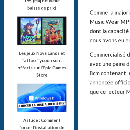
19€ (maj nouvelle
baisse de prix)
Comme la majorit
Music Wear MP3 
dont la capacit
nous avons eu e
Les jeux Nova Lands et
Commercialisé da
Tattoo Tycoon sont
avec une paire d
offerts sur l’Epic Games
8cm contenant le
Store
annoncée officie
que ce lecteur
Astuce : Comment
forcer l’installation de